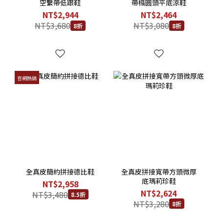
空繫帶低跟鞋
帶橢圓頭平底涼鞋
NT$2,944
NT$2,464
NT$3,680
NT$3,080
8折
8折
官網熱銷
全真皮簡約拼接德比鞋
全真皮拼接寬帶方頭微厚
底瑪莉珍鞋
NT$2,958
NT$2,624
NT$3,480
8.5折
NT$3,280
8折