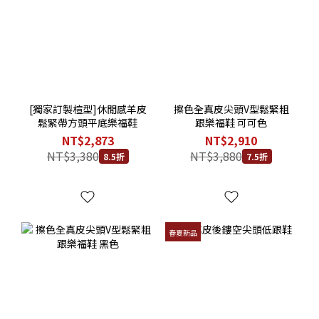
[獨家訂製楦型]休閒感羊皮
擦色全真皮尖頭V型鬆緊粗
鬆緊帶方頭平底樂福鞋
跟樂福鞋 可可色
NT$2,873
NT$2,910
NT$3,380
NT$3,880
8.5折
7.5折
春夏新品