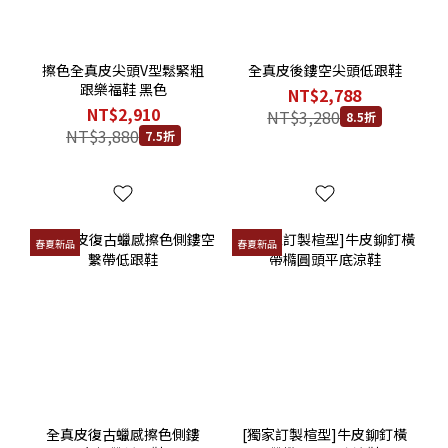
擦色全真皮尖頭V型鬆緊粗
全真皮後鏤空尖頭低跟鞋
跟樂福鞋 黑色
NT$2,788
NT$2,910
NT$3,280
8.5折
NT$3,880
7.5折
春夏新品
春夏新品
全真皮復古蠟感擦色側鏤
[獨家訂製楦型]牛皮鉚釘橫