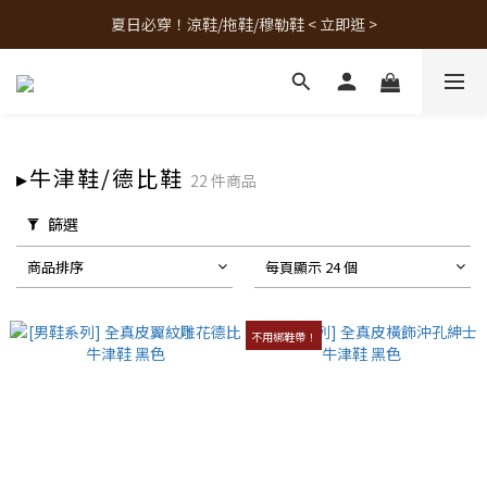
夏日必穿！涼鞋/拖鞋/穆勒鞋 < 立即逛 >
人氣熱銷款！最新補貨 < 立即逛 >
人氣熱銷款！最新補貨 < 立即逛 >
▸牛津鞋/德比鞋
22 件商品
篩選
商品排序
每頁顯示 24 個
不用綁鞋帶！