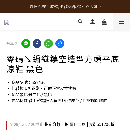
夏日必穿！涼鞋/拖鞋/穆勒鞋 < 立即逛 >
人氣熱銷款！最新補貨 < 立即逛 >
人氣熱銷款！最新補貨 < 立即逛 >
分享到
零碼↘編織鏤空造型方頭平底
涼鞋 黑色
▪︎ 商品型號：SS8430
▪ 此鞋款版型正常，可依正常尺寸挑選
▪ 商品顏色 米白色 / 黑色
▪ 商品材質 鞋面+鞋墊+內裡PU人造皮革 / TPR環保膠底
至
08/13 02:00
截止
指定分類，▶︎ 夏日步履 | 女鞋滿1200折