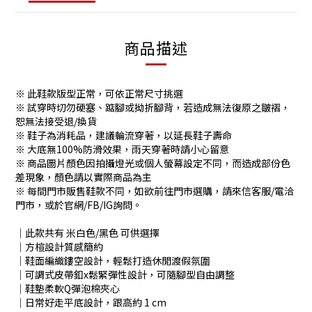
商品描述
※ 此鞋款版型正常，可依正常尺寸挑選
※ 試穿時切勿硬塞、踮腳或拗折腳背，若造成無法復原之皺褶，
恕無法接受退/換貨
※ 鞋子為消耗品，建議輪流穿著，以延長鞋子壽命
※ 大底無100%防滑效果，雨天穿著時請小心留意
※ 商品圖片顏色因拍攝燈光或個人螢幕設定不同，而造成部份色
差現象，顏色請以實際商品為主
※ 每間門市販售鞋款不同，如欲前往門市選購，請來信客服/電洽
門市，或於官網/FB/IG詢問。
│此款共有 米白色/黑色 可供選擇
│方楦設計質感簡約
│鞋面編織鏤空設計，輕鬆打造休閒渡假氛圍
│可調式皮帶釦x鬆緊彈性設計，可隨腳型自由調整
│鞋墊柔軟Q彈泡棉夾心
│日常好走平底設計，跟高約 1 cm