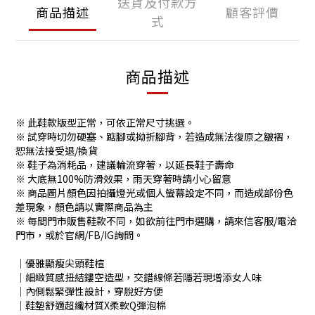
送貨及付款方
商品描述
顧客評價
式
商品描述
※ 此鞋款版型正常，可依正常尺寸挑選。
※ 試穿時切勿硬塞、踮腳或拗折腳背，若造成無法復原之皺褶，
恕無法接受退/換貨
※ 鞋子為消耗品，建議輪流穿著，以延長鞋子壽命
※ 大底無100%防滑效果，雨天穿著時請小心留意
※ 商品圖片顏色因拍攝燈光或個人螢幕設定不同，而造成部份色
差現象，顏色請以實際商品為主
※ 每間門市販售鞋款不同，如欲前往門市選購，請來信客服/電洽
門市，或於官網/FB/IG詢問。
│優雅顯瘦尖頭鞋楦
│細緻質感扭結鏤空造型，交錯線條若隱若現增添女人味
│內側鬆緊彈性設計，穿脫好方便
│鞋墊舒適超纖材質X柔軟Q彈泡棉