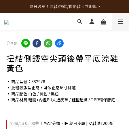
夏日必穿！涼鞋/拖鞋/穆勒鞋 < 立即逛 >
人氣熱銷款！最新補貨 < 立即逛 >
人氣熱銷款！最新補貨 < 立即逛 >
分享到
扭結側鏤空尖頭後帶平底涼鞋
黃色
▪︎ 商品型號：SS2978
▪︎ 此鞋款版型正常，可依正常尺寸挑選
▪︎ 商品顏色 白色 / 黃色 / 黑色
▪︎ 商品材質 鞋面+內裡PU人造皮革 / 鞋墊超纖 / TPR環保膠底
至
08/13 02:00
截止
指定分類，▶︎ 夏日步履 | 女鞋滿1200折