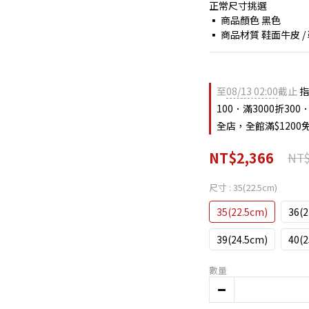
正常尺寸挑選
▪ 商品顏色 黑色
▪ 商品材質 鞋面牛皮 /
至
08/13 02:00
截止
指
100．滿3000折300．
全店，全館滿$1200
NT$2,366
NT$
尺寸
: 35(22.5cm)
35(22.5cm)
36(
39(24.5cm)
40(
數量