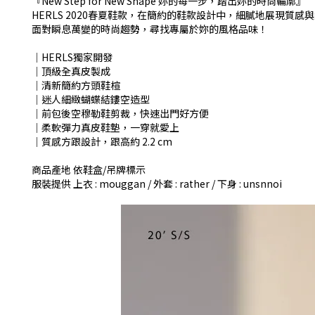
『New Step for New Shape 妳的每一步，踏出妳的時尚輪廓』
HERLS 2020春夏鞋款，在簡約的鞋款設計中，細膩地展現質感
面對瞬息萬變的時尚趨勢，尋找專屬於妳的風格品味！
│HERLS獨家開發
│頂級全真皮製成
│清新簡約方頭鞋楦
│迷人細緻蝴蝶結鏤空造型
│前包後空穆勒鞋剪裁，快速出門好方便
│柔軟彈力真皮鞋墊，一穿就愛上
│質感方跟設計，跟高約 2.2 cm
商品產地 依鞋盒/吊牌標示
服裝提供 上衣 : mouggan / 外套 : rather / 下身 : unsnnoi