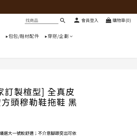
會員登入
購物車(0)
▸包包/鞋材配件
▸穿搭/企劃
家訂製楦型] 全真皮
方頭穆勒鞋拖鞋 黑
建議選大一號較舒適；不介意腳跟突出可依