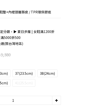
 鞋墊+內裡頭層豚皮 / TPR環保膠底
定分類，▶︎ 夏日步履 | 女鞋滿1200折
滿5000折500
免運(限台灣地區)
3,380
23cm)
37(23.5cm)
38(24cm)
25cm)
41(25.5cm)