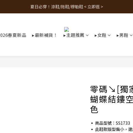
夏日必穿！涼鞋/拖鞋/穆勒鞋 < 立即逛 >
人氣熱銷款！最新補貨 < 立即逛 >
人氣熱銷款！最新補貨 < 立即逛 >
2026春夏新品
▸最新補貨！
▸主題推薦
▸女鞋
▸男鞋
零碼↘[獨
蝴蝶結鏤空
色
▪ 商品型號：SS1733
▪ 此鞋款版型偏小，