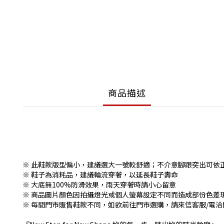
商品描述
※ 此鞋款版型偏小，建議選大一號較舒適；不介意腳跟突出可依
※ 鞋子為消耗品，建議輪流穿著，以延長鞋子壽命
※ 大底無100%防滑效果，雨天穿著時請小心留意
※ 商品圖片顏色因拍攝燈光或個人螢幕設定不同而造成部份色差
※ 每間門市販售鞋款不同，如欲前往門市選購，請來信客服/電洽門