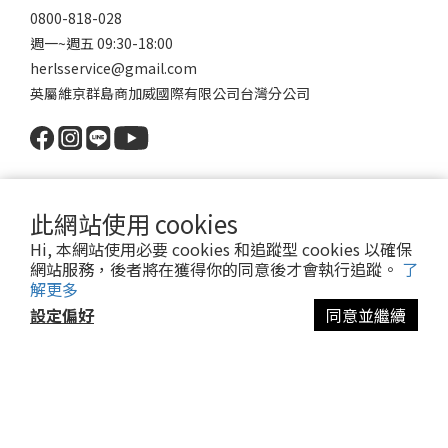
0800-818-028
週一~週五 09:30-18:00
herlsservice@gmail.com
英屬維京群島商加威國際有限公司台灣分公司
關於HERLS
此網站使用 cookies
Hi, 本網站使用必要 cookies 和追蹤型 cookies 以確保
品牌簡介
網站服務，後者將在獲得你的同意後才會執行追蹤。
了
門市資訊
解更多
異業合作/企業採購
設定偏好
同意並繼續
加入購物車
購物資訊
購物須知
換貨說明