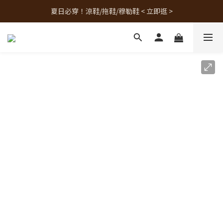
夏日必穿！涼鞋/拖鞋/穆勒鞋 < 立即逛 >
人氣熱銷款！最新補貨 < 立即逛 >
人氣熱銷款！最新補貨 < 立即逛 >