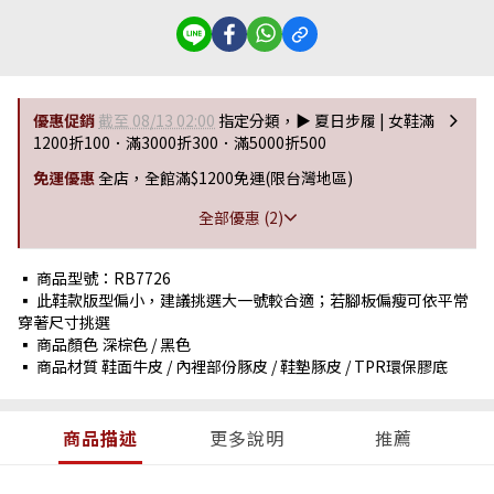
優惠促銷
截至 08/13 02:00
指定分類，▶︎ 夏日步履 | 女鞋滿
1200折100．滿3000折300．滿5000折500
免運優惠
全店，全館滿$1200免運(限台灣地區)
全部優惠 (2)
▪ 商品型號：RB7726
▪ 此鞋款版型偏小，建議挑選大一號較合適；若腳板偏瘦可依平常
穿著尺寸挑選
▪ 商品顏色 深棕色 / 黑色
▪ 商品材質 鞋面牛皮 / 內裡部份豚皮 / 鞋墊豚皮 / TPR環保膠底
商品描述
更多說明
推薦