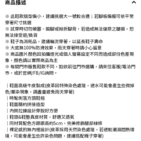
商品描述
※ 此鞋款版型偏小，建議挑選大一號較合適；若腳板偏瘦可依平常
穿著尺寸挑選
※ 試穿時切勿硬塞、踮腳或拗折腳背，若造成無法復原之皺褶，恕
無法接受退/換貨
※ 鞋子為消耗品，建議輪流穿著，以延長鞋子壽命
※ 大底無100%防滑效果，雨天穿著時請小心留意
※ 商品圖片顏色因拍攝燈光或個人螢幕設定不同而造成部份色差現
象，顏色請以實際商品為主
※ 每間門市販售鞋款不同，如欲前往門市選購，請來信客服/電洽門
市，或於官網/FB/IG詢問。
│鞋面高級牛皮製成(皮革因特殊染色處理，遇水可能會產生些微掉
色/暈染現象，請盡量避免雨天穿著)
│時髦俐落方頭鞋楦
│鞋面簡約拼接造型
│內側拉鍊設計穿脫好方便
│鞋頭&鞋墊真皮材質，舒適又透氣
│同材質配色方跟跟高約5cm，完美修飾腿部線條
│裸足感的無內裡設計(皮革採用天然染色處理，若遇較潮濕悶熱環
境，可能會產生些許染色問題，建議搭配襪子穿著)