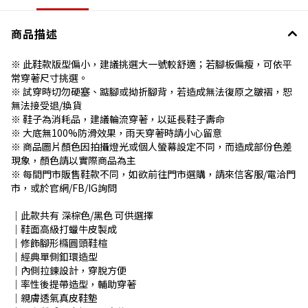
商品描述
※ 此鞋款版型偏小，建議挑選大一號較舒適；若腳板偏瘦，可依平
常穿著尺寸挑選。
※ 試穿時切勿硬塞、踮腳或拗折腳背，若造成無法復原之皺褶，恕
無法接受退/換貨
※ 鞋子為消耗品，建議輪流穿著，以延長鞋子壽命
※ 大底無100%防滑效果，雨天穿著時請小心留意
※ 商品圖片顏色因拍攝燈光或個人螢幕設定不同，而造成部份色差
現象，顏色請以實際商品為主
※ 每間門市販售鞋款不同，如欲前往門市選購，請來信客服/電洽門
市，或於官網/FB/IG詢問
│此款共有 深棕色/黑色 可供選擇
│鞋面高級打蠟牛皮製成
│修飾腳形橢圓頭鞋楦
│經典單側釦環造型
│內側拉鍊設計，穿脫方便
│率性後提帶造型，輔助穿著
│親膚透氣真皮鞋墊