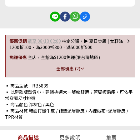
優惠促銷
截至 08/13 02:00
指定分類，▶︎ 夏日步履 | 女鞋滿
1200折100．滿3000折300．滿5000折500
免運優惠
全店，全館滿$1200免運(限台灣地區)
全部優惠 (2)
▪ 商品型號：RB5839
▪ 此鞋款版型偏小，建議挑選大一號較舒適；若腳板偏瘦，可依平
常穿著尺寸挑選
▪ 商品顏色 深棕色 / 黑色
▪ 商品材質 鞋面打蠟牛皮 / 鞋墊頭層豚皮 / 內裡絨布+頭層豚皮 /
TPR材質
商品描述
更多說明
推薦