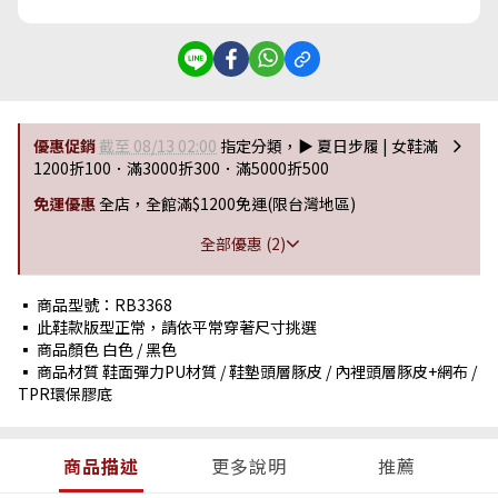
優惠促銷
截至 08/13 02:00
指定分類，▶︎ 夏日步履 | 女鞋滿
1200折100．滿3000折300．滿5000折500
免運優惠
全店，全館滿$1200免運(限台灣地區)
全部優惠 (2)
▪ 商品型號：RB3368
▪ 此鞋款版型正常，請依平常穿著尺寸挑選
▪ 商品顏色 白色 / 黑色
▪ 商品材質 鞋面彈力PU材質 / 鞋墊頭層豚皮 / 內裡頭層豚皮+網布 /
TPR環保膠底
商品描述
更多說明
推薦