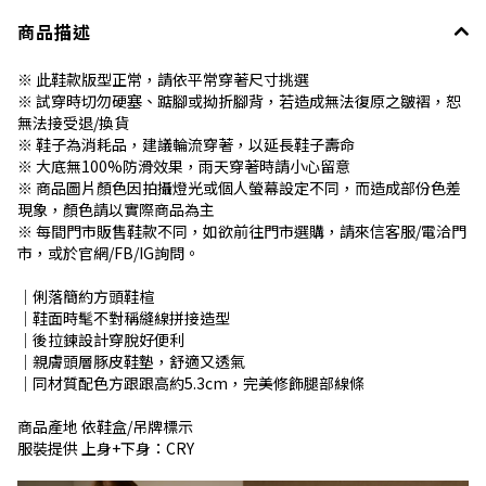
商品描述
※ 此鞋款版型正常，請依平常穿著尺寸挑選
※ 試穿時切勿硬塞、踮腳或拗折腳背，若造成無法復原之皺褶，恕
無法接受退/換貨
※ 鞋子為消耗品，建議輪流穿著，以延長鞋子壽命
※ 大底無100%防滑效果，雨天穿著時請小心留意
※ 商品圖片顏色因拍攝燈光或個人螢幕設定不同，而造成部份色差
現象，顏色請以實際商品為主
※ 每間門市販售鞋款不同，如欲前往門市選購，請來信客服/電洽門
市，或於官網/FB/IG詢問。
│俐落簡約方頭鞋楦
│鞋面時髦不對稱縫線拼接造型
│後拉鍊設計穿脫好便利
│親膚頭層豚皮鞋墊，舒適又透氣
│同材質配色方跟跟高約5.3cm，完美修飾腿部線條
商品產地 依鞋盒/吊牌標示
服裝提供 上身+下身：CRY