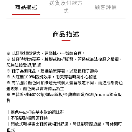
送貨及付款方
商品描述
顧客評價
式
商品描述
※ 此鞋款版型偏大，建議挑小一號較合適。
※ 試穿時切勿硬塞、踮腳或拗折腳背，若造成無法復原之皺褶，
恕無法接受退/換貨
※ 鞋子為消耗品，建議輪流穿著，以延長鞋子壽命
※ 大底無100%防滑效果，雨天穿著時請小心留意
※ 商品圖片顏色因拍攝燈光或個人螢幕設定不同，而造成部份色
差現象，顏色請以實際商品為主
※ 男鞋系列僅於公館/誠品新板/金典綠園道/官網/momo獨家販
售
│擦色牛皮打造基本款的德比鞋
│不限腳形橢圓頭鞋楦
│開放式鞋襟德比鞋剪裁相對舒適，降低腳背壓迫感，可休閒可
正式