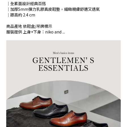
│全素面設計經典百搭
│加厚5mm彈力乳膠真皮鞋墊，細緻親膚舒適又透氣
│跟高約 2.4 cm
商品產地 依鞋盒/吊牌標示
服裝提供 上身+下身：niko and ...