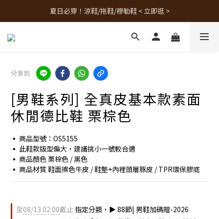
夏日必穿！涼鞋/拖鞋/穆勒鞋 < 立即逛 >
人氣熱銷款！最新補貨 < 立即逛 >
人氣熱銷款！最新補貨 < 立即逛 >
分享到
[男鞋系列] 全真皮基本款素面
休閒德比鞋 栗棕色
▪︎ 商品型號：OS5155
▪ 此鞋款版型偏大，建議挑小一號較合適
▪ 商品顏色 栗棕色 / 黑色
▪ 商品材質 鞋面擦色牛皮 / 鞋墊+內裡頭層豚皮 / TPR環保膠底
至
08/13 02:00
截止
指定分類，▶︎ 88節| 男鞋加碼贈-2026