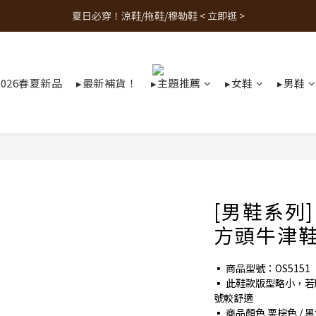
夏日必穿！涼鞋/拖鞋/穆勒鞋 < 立即逛 >
人氣熱銷款！最新補貨 < 立即逛 >
人氣熱銷款！最新補貨 < 立即逛 >
2026春夏新品
▸最新補貨！
▸主題推薦
▸女鞋
▸男鞋
[男鞋系列
方頭牛津鞋
▪ 商品型號：OS5151
▪ 此鞋款版型略小，
號較舒適
▪ 商品顏色 栗棕色 / 