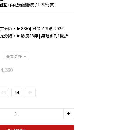
 鞋墊+內裡頭層豚皮 / TPR材質
定分類，▶︎ 88節| 男鞋加碼贈-2026
定分類，▶︎ 歡慶88節 | 男鞋系列1雙折
查看更多
4,380
43
44
45