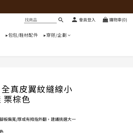
會員登入
購物車(0)
▸包包/鞋材配件
▸穿搭/企劃
] 全真皮翼紋縫線小
 栗棕色
若腳板偏寬/厚或有拇指外翻，建議挑選大一
黑色