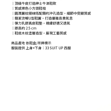
│頂級牛皮打造紳士牛津鞋款
│質感擦色小方頭鞋楦
│圓潤翼紋縫線搭配簡約沖孔造型，細節中突顯質感
│簡潔流暢U型鞋翼，打造優雅高貴氣息
│彈力乳膠真皮鞋墊，親膚舒適又透氣
│跟高約 2.5 cm
│鞋底木紋塗層造型，展現工藝質感
商品產地 依鞋盒/吊牌標示
服裝提供 上身+下身：33 SUIT UP 西服