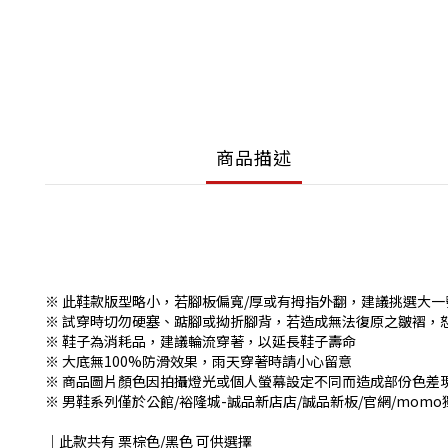
商品描述
※ 此鞋款版型略小，若腳板偏寬/厚或有拇指外翻，建議挑選大一
※ 試穿時切勿硬塞、踮腳或拗折腳背，若造成無法復原之皺褶，
※ 鞋子為消耗品，建議輪流穿著，以延長鞋子壽命
※ 大底無100%防滑效果，雨天穿著時請小心留意
※ 商品圖片顏色因拍攝燈光或個人螢幕設定不同而造成部份色差
※ 男鞋系列僅於公館/裕隆城-誠品新店店/誠品新板/官網/mom
│此款共有 栗棕色/黑色 可供選擇