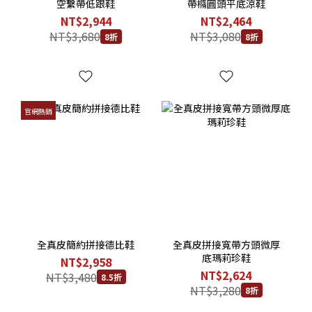
空繫帶低跟鞋
帶橢圓頭平底涼鞋
NT$2,944
NT$2,464
NT$3,680
NT$3,080
8折
8折
官網熱銷
全真皮簡約拼接德比鞋
全真皮拼接寬帶方頭微厚
底瑪莉珍鞋
NT$2,958
NT$2,624
NT$3,480
8.5折
NT$3,280
8折