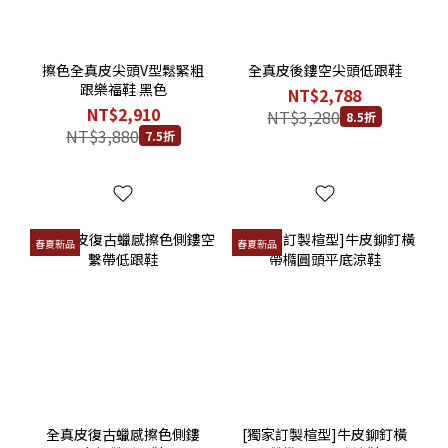
擦色全真皮尖頭V型鬆緊粗
全真皮後鏤空尖頭低跟鞋
跟樂福鞋 黑色
NT$2,788
NT$2,910
NT$3,280
8.5折
NT$3,880
7.5折
春夏新品
春夏新品
全真皮復古蠟感擦色側鏤
[獨家訂製楦型]牛皮鉚釘橫