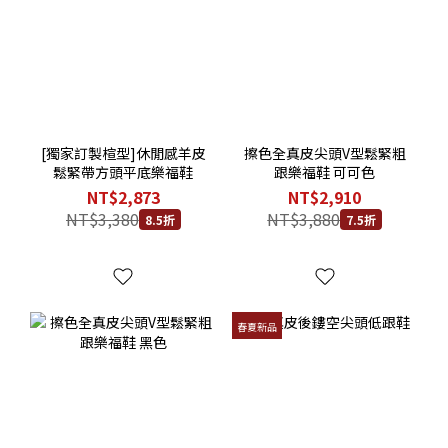
[獨家訂製楦型]休閒感羊皮
擦色全真皮尖頭V型鬆緊粗
鬆緊帶方頭平底樂福鞋
跟樂福鞋 可可色
NT$2,873
NT$2,910
NT$3,380
NT$3,880
8.5折
7.5折
春夏新品