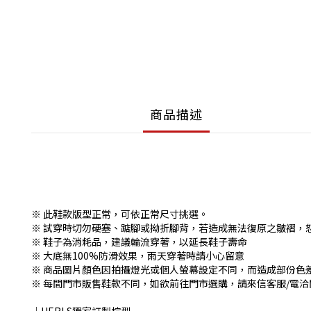
商品描述
※ 此鞋款版型正常，可依正常尺寸挑選。
※ 試穿時切勿硬塞、踮腳或拗折腳背，若造成無法復原之皺褶，
※ 鞋子為消耗品，建議輪流穿著，以延長鞋子壽命
※ 大底無100%防滑效果，雨天穿著時請小心留意
※ 商品圖片顏色因拍攝燈光或個人螢幕設定不同，而造成部份色
※ 每間門市販售鞋款不同，如欲前往門市選購，請來信客服/電洽門