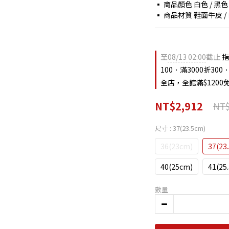
▪︎ 商品顏色 白色 / 黑色
▪︎ 商品材質 鞋面牛皮 
至
08/13 02:00
截止
指
100．滿3000折300．
全店，全館滿$1200
NT$2,912
NT$
尺寸
: 37(23.5cm)
36(23cm)
37(23
40(25cm)
41(25
數量