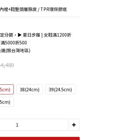
/ 內裡+鞋墊頭層豚皮 / TPR環保膠底
定分類，▶︎ 夏日步履 | 女鞋滿1200折
滿5000折500
免運(限台灣地區)
4,480
.5cm)
38(24cm)
39(24.5cm)
.5cm)