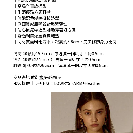
│HERLS獨家訂製楦型
│高級全真皮揉製
│俐落優雅方頭鞋楦
│時髦配色縫線拼接造型
│側面質感風琴設計鬆緊彈性
│貼心後提帶造型輔助穿著好方便
│舒適親膚頭層真皮鞋墊
│同材質面料粗方跟，跟高約5.8cm，完美修飾身形比例
筒高 40號約15.3cm，每增減一個尺寸±約0.5cm
筒圍 40號約27cm，每增減一個尺寸±約0.5cm
腳踝圍 40號約29.5cm，每增減一個尺寸±約0.5cm
商品產地 依鞋盒/吊牌標示
服裝提供 上身+下身：LOWRYS FARM+Heather