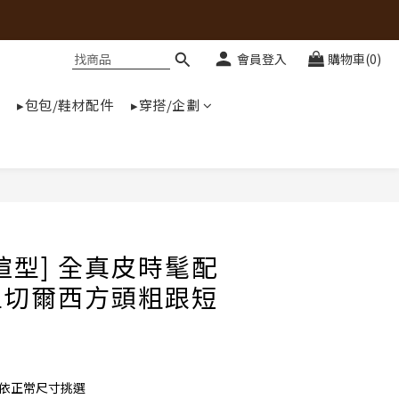
會員登入
購物車(0)
▸包包/鞋材配件
▸穿搭/企劃
楦型] 全真皮時髦配
型切爾西方頭粗跟短
可依正常尺寸挑選