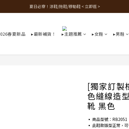
夏日必穿！涼鞋/拖鞋/穆勒鞋 < 立即逛 >
人氣熱銷款！最新補貨 < 立即逛 >
人氣熱銷款！最新補貨 < 立即逛 >
2026春夏新品
▸最新補貨！
▸主題推薦
▸女鞋
▸男鞋
[獨家訂製
色縫線造
靴 黑色
▪︎ 商品型號：RB2051
▪︎ 此鞋款版型正常，