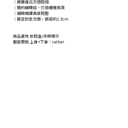
│典雅復古方頭鞋楦
│簡約蝴蝶結，打造優雅氣質
│細緻親膚真皮鞋墊
│穩定好走方跟，跟高約1.3cm
商品產地 依鞋盒/吊牌標示
服裝贊助 上身+下身：rather