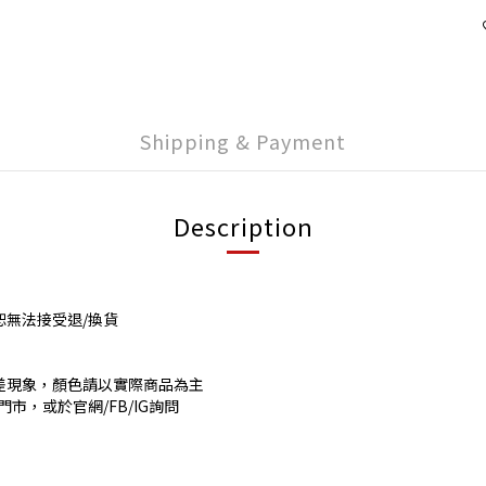
Shipping & Payment
Description
恕無法接受退/換貨
差現象，顏色請以實際商品為主
市，或於官網/FB/IG詢問