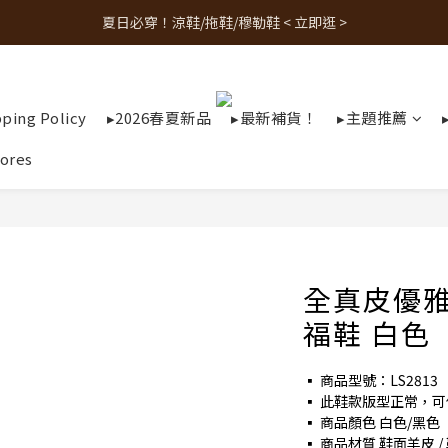
夏日必穿！涼鞋/拖鞋/穆勒鞋 < 立即逛 >
人氣熱銷款！最新補貨 < 立即逛 >
人氣熱銷款！最新補貨 < 立即逛 >
pping Policy
▸2026春夏新品
▸最新補貨！
▸主題推薦
ores
全真皮優
福鞋 白色
▪ 商品型號：LS2813
▪ 此鞋款版型正常，
▪ 商品顏色 白色/黑色
▪ 商品材質 鞋面羊皮 /