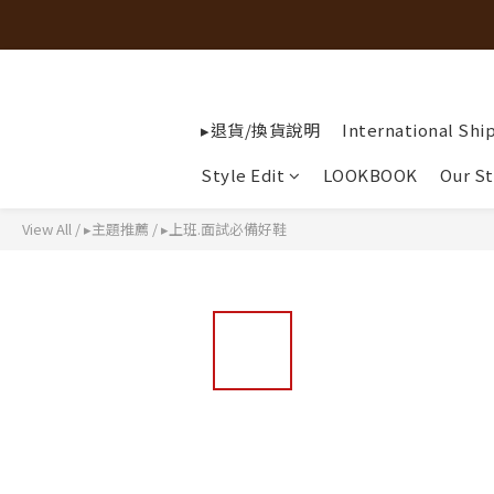
▸退貨/換貨說明
International Shi
Style Edit
LOOKBOOK
Our St
View All
/
▸主題推薦
/
▸上班.面試必備好鞋