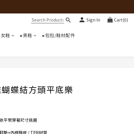
Sign In
Cart(0)
▸女鞋
▸男鞋
▸包包/鞋材配件
雅蝴蝶結方頭平底樂
可依平常穿著尺寸挑選
 鞋墊+內裡豚皮 / TPR材質