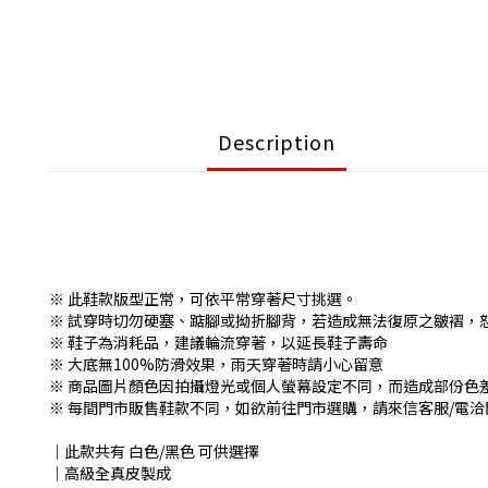
Description
※ 此鞋款版型正常，可依平常穿著尺寸挑選。
※ 試穿時切勿硬塞、踮腳或拗折腳背，若造成無法復原之皺褶，
※ 鞋子為消耗品，建議輪流穿著，以延長鞋子壽命
※ 大底無100%防滑效果，雨天穿著時請小心留意
※ 商品圖片顏色因拍攝燈光或個人螢幕設定不同，而造成部份色
※ 每間門市販售鞋款不同，如欲前往門市選購，請來信客服/電洽門
│此款共有 白色/黑色 可供選擇
│高級全真皮製成