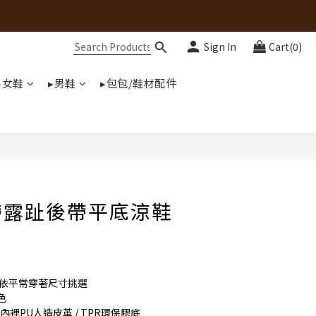
Sign In
Cart(0)
▸女鞋
▸男鞋
▸包包/鞋材配件
帶露趾後帶平底涼鞋
可依平常穿著尺寸挑選
色
內裡PU人造皮革 / TPR環保膠底