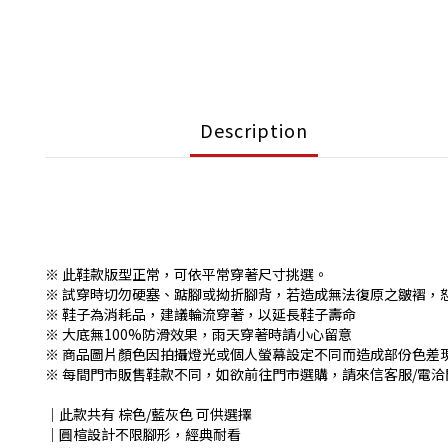
Description
※ 此鞋款版型正常，可依平常穿著尺寸挑選。
※ 試穿時切勿硬塞、踮腳或拗折腳背，若造成無法復原之皺褶，
※ 鞋子為消耗品，建議輪流穿著，以延長鞋子壽命
※ 大底無100%防滑效果，雨天穿著時請小心留意
※ 商品圖片顏色因拍攝燈光或個人螢幕設定不同而造成部份色差
※ 每間門市販售鞋款不同，如欲前往門市選購，請來信客服/電洽門
│此款共有 棕色/藍灰色 可供選擇
│圓楦設計不限腳形，經典耐看