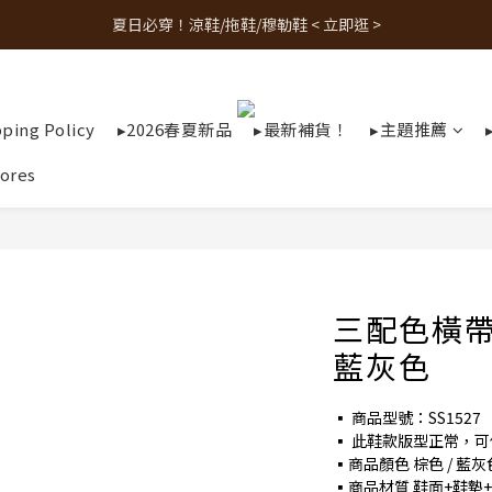
夏日必穿！涼鞋/拖鞋/穆勒鞋 < 立即逛 >
人氣熱銷款！最新補貨 < 立即逛 >
人氣熱銷款！最新補貨 < 立即逛 >
pping Policy
▸2026春夏新品
▸最新補貨！
▸主題推薦
ores
三配色橫
藍灰色
▪ 商品型號：SS1527
▪ 此鞋款版型正常，
▪商品顏色 棕色 / 藍灰
▪商品材質 鞋面+鞋墊+