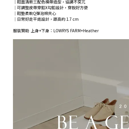
│鞋面清新三配色橫帶造型，協調不突兀
│可調整皮帶穿釦X勾釦設計，穿脫好方便
│鞋墊柔軟Q彈泡棉夾心
│日常好走平底設計，跟高約 1.7 cm
服裝贊助 上身+下身：LOWRYS FARM+Heather