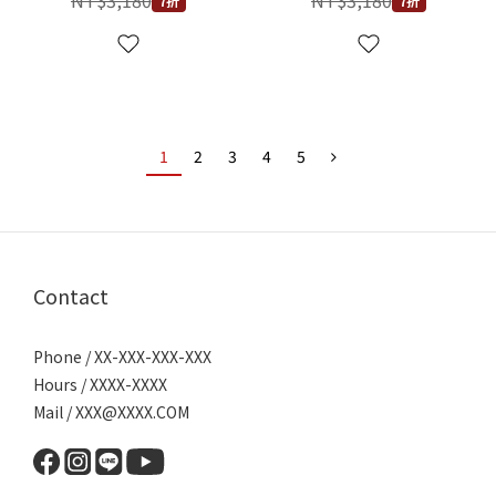
NT$3,180
NT$3,180
7折
7折
1
2
3
4
5
Contact
Phone / XX-XXX-XXX-XXX
Hours / XXXX-XXXX
Mail / XXX@XXXX.COM