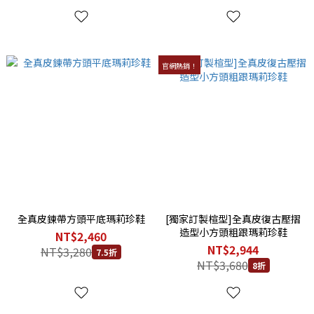
官網熱銷！
全真皮鍊帶方頭平底瑪莉珍鞋
[獨家訂製楦型]全真皮復古壓摺
造型小方頭粗跟瑪莉珍鞋
NT$2,460
NT$2,944
NT$3,280
7.5折
NT$3,680
8折