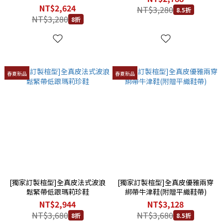
NT$2,624
NT$3,280
8.5折
NT$3,280
8折
春夏新品
春夏新品
[獨家訂製楦型]全真皮法式波浪
[獨家訂製楦型]全真皮優雅兩穿
鬆緊帶低跟瑪莉珍鞋
綁帶牛津鞋(附贈平織鞋帶)
NT$2,944
NT$3,128
NT$3,680
NT$3,680
8折
8.5折